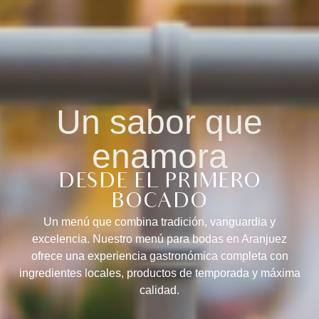
Un sabor que
enamora
DESDE EL PRIMERO
BOCADO
Un menú que combina tradición, vanguardia y
excelencia. Nuestro menú para bodas en Aranjuez
ofrece una experiencia gastronómica completa con
ingredientes locales, productos de temporada y máxima
calidad.