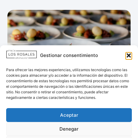
Gestionar consentimiento
Para ofrecer las mejores experiencias, utilizamos tecnologías como las
cookies para almacenar y/o acceder a la información del dispositivo. El
consentimiento de estas tecnologías nos permitirá procesar datos como
el comportamiento de navegación o las identificaciones únicas en este
sitio. No consentir o retirar el consentimiento, puede afectar
negativamente a ciertas características y funciones.
VERDURAS Y FRUTAS DE ARANJUEZ Y
EL REAL CORTIJO
Aceptar
Utilizamos verduras y frutas cultivadas en las huertas de
Aranjuez y el Real Cortijo, para asegurar frescura, sabor
Denegar
local y máxima calidad en cada menú.