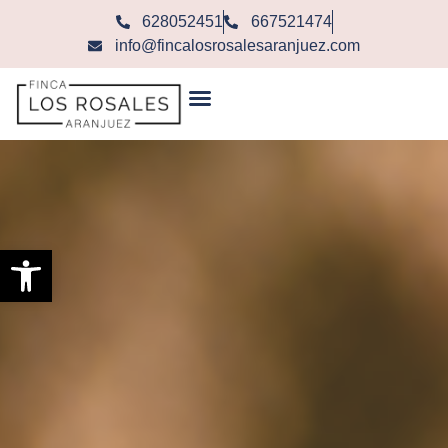
628052451
667521474
info@fincalosrosalesaranjuez.com
Abrir barra de herramientas