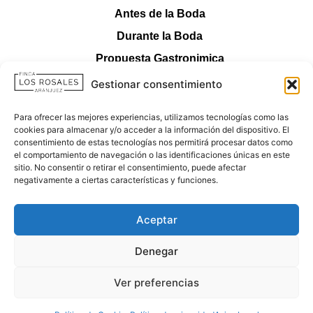
Antes de la Boda
Durante la Boda
Propuesta Gastronimica
Servicios
Gestionar consentimiento
Contacto
LEGALES
Para ofrecer las mejores experiencias, utilizamos tecnologías como las
cookies para almacenar y/o acceder a la información del dispositivo. El
consentimiento de estas tecnologías nos permitirá procesar datos como
Política de cookies
el comportamiento de navegación o las identificaciones únicas en este
sitio. No consentir o retirar el consentimiento, puede afectar
Aviso legal
negativamente a ciertas características y funciones.
Política de privacidad
Aceptar
Denegar
Ver preferencias
Creado por DigitalYa